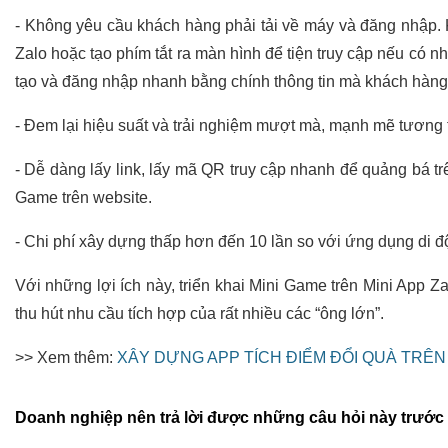
- Không yêu cầu khách hàng phải tải về máy và đăng nhập. K
Zalo hoặc tạo phím tắt ra màn hình để tiện truy cập nếu có 
tạo và đăng nhập nhanh bằng chính thông tin mà khách hàng đ
- Đem lại hiệu suất và trải nghiệm mượt mà, mạnh mẽ tương 
- Dễ dàng lấy link, lấy mã QR truy cập nhanh để quảng bá tr
Game trên website.
- Chi phí xây dựng thấp hơn đến 10 lần so với ứng dụng di 
Với những lợi ích này, triển khai Mini Game trên Mini App 
thu hút nhu cầu tích hợp của rất nhiều các “ông lớn”.
>> Xem thêm:
XÂY DỰNG APP TÍCH ĐIỂM ĐỔI QUÀ TRÊN 
Doanh nghiệp nên trả lời được những câu hỏi này trước k