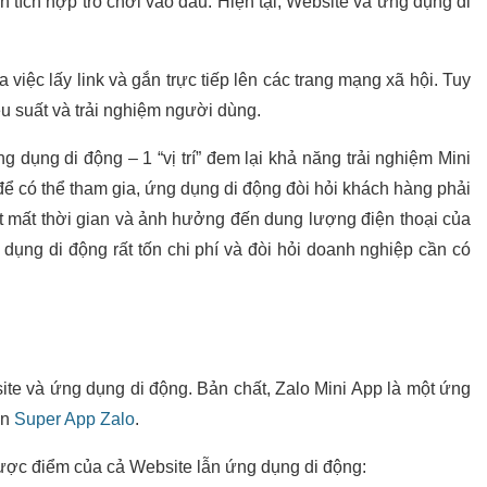
 tích hợp trò chơi vào đâu. Hiện tại, Website và ứng dụng di
ệc lấy link và gắn trực tiếp lên các trang mạng xã hội. Tuy
u suất và trải nghiệm người dùng.
 dụng di động – 1 “vị trí” đem lại khả năng trải nghiệm Mini
ể có thể tham gia, ứng dụng di động đòi hỏi khách hàng phải
ất mất thời gian và ảnh hưởng đến dung lượng điện thoại của
ụng di động rất tốn chi phí và đòi hỏi doanh nghiệp cần có
te và ứng dụng di động. Bản chất, Zalo Mini App là một ứng
ên
Super App Zalo
.
hược điểm của cả Website lẫn ứng dụng di động: