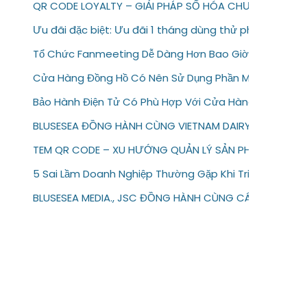
QR CODE LOYALTY – GIẢI PHÁP SỐ HÓA CHƯƠNG TRÌN
Ưu đãi đặc biệt: Ưu đãi 1 tháng dùng thử phần mềm b
Tổ Chức Fanmeeting Dễ Dàng Hơn Bao Giờ Hết Với Te
Cửa Hàng Đồng Hồ Có Nên Sử Dụng Phần Mềm Bảo Hàn
Bảo Hành Điện Tử Có Phù Hợp Với Cửa Hàng Sửa Chữa 
BLUSESEA ĐỒNG HÀNH CÙNG VIETNAM DAIRY 2026
TEM QR CODE – XU HƯỚNG QUẢN LÝ SẢN PHẨM & BẢO H
5 Sai Lầm Doanh Nghiệp Thường Gặp Khi Triển Khai Bảo
BLUSESEA MEDIA., JSC ĐỒNG HÀNH CÙNG CÁC THƯƠNG 