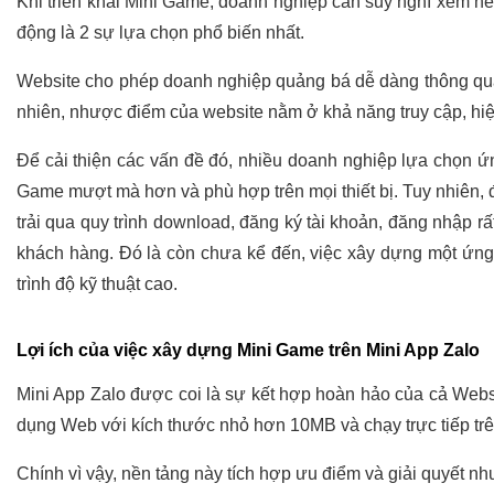
Khi triển khai Mini Game, doanh nghiệp cần suy nghĩ xem nên
động là 2 sự lựa chọn phổ biến nhất.
Website cho phép doanh nghiệp quảng bá dễ dàng thông qua vi
nhiên, nhược điểm của website nằm ở khả năng truy cập, hiệ
Để cải thiện các vấn đề đó, nhiều doanh nghiệp lựa chọn ứng
Game mượt mà hơn và phù hợp trên mọi thiết bị. Tuy nhiên, đ
trải qua quy trình download, đăng ký tài khoản, đăng nhập r
khách hàng. Đó là còn chưa kể đến, việc xây dựng một ứng d
trình độ kỹ thuật cao.
Lợi ích của việc xây dựng Mini Game trên Mini App Zalo
Mini App Zalo được coi là sự kết hợp hoàn hảo của cả Websi
dụng Web với kích thước nhỏ hơn 10MB và chạy trực tiếp tr
Chính vì vậy, nền tảng này tích hợp ưu điểm và giải quyết n