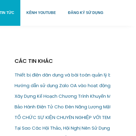
TIN TỨC
KÊNH YOUTUBE
ĐĂNG KÝ SỬ DỤNG
CÁC TIN KHÁC
Thiết bị điện dân dụng và bài toán quản lý bảo hành
Hướng dẫn sử dụng Zalo OA vào hoạt động kinh doanh
Xây Dựng Kế Hoạch Chương Trình Khuyến Mại Trực Tuy
Bảo Hành Điện Tử Cho Đèn Năng Lượng Mặt Trời – Giải
TỔ CHỨC SỰ KIỆN CHUYÊN NGHIỆP VỚI TEM VÉ ĐIỆN T
Tại Sao Các Hội Thảo, Hội Nghị Nên Sử Dụng Tem Vé Đi