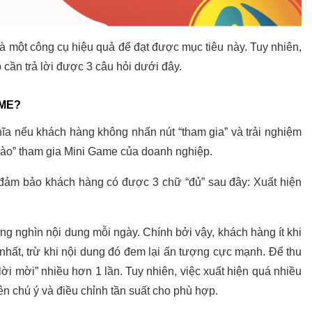
là một công cụ hiệu quả để đạt được mục tiêu này. Tuy nhiên,
 cần trả lời được 3 câu hỏi dưới đây.
AME?
hĩa nếu khách hàng không nhấn nút “tham gia” và trải nghiệm
 chào” tham gia Mini Game của doanh nghiệp.
đảm bảo khách hàng có được 3 chữ “đủ” sau đây: Xuất hiện
ng nghìn nội dung mỗi ngày. Chính bởi vậy, khách hàng ít khi
nhất, trừ khi nội dung đó đem lại ấn tượng cực mạnh. Để thu
i mời” nhiều hơn 1 lần. Tuy nhiên, việc xuất hiện quá nhiều
ên chú ý và điều chỉnh tần suất cho phù hợp.