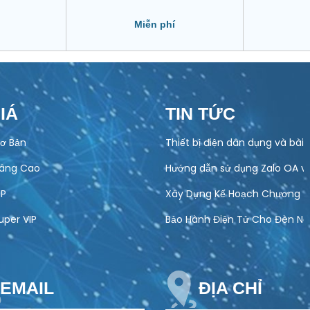
Miễn phí
IÁ
TIN TỨC
ơ Bản
Thiết bị điện dân dụng và bài
Nâng Cao
Hướng dẫn sử dụng Zalo OA v
IP
Xây Dựng Kế Hoạch Chương Tr
uper VIP
Bảo Hành Điện Tử Cho Đèn Năn
EMAIL
ĐỊA CHỈ