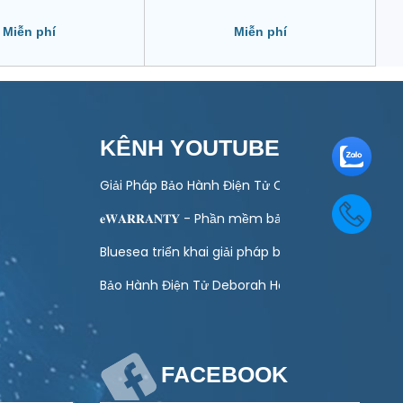
Miễn phí
Miễn phí
KÊNH YOUTUBE
 toán quản lý bảo hành
Giải Pháp Bảo Hành Điện Tử Cho Ngành Điện Má
ào hoạt động kinh doanh của doanh nghiệp
𝐞𝐖𝐀𝐑𝐑𝐀𝐍𝐓𝐘 - Phần mềm bảo hành điện tử toà
ình Khuyến Mại Trực Tuyến Cuối Năm – Tết 2027
Bluesea triển khai giải pháp bảo hành điện tử ch
g Lượng Mặt Trời – Giải Pháp Hiện Đại Cho DN
Bảo Hành Điện Tử Deborah Home
FACEBOOK