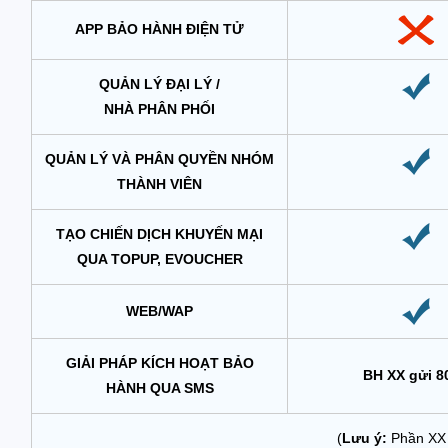
APP BẢO HÀNH ĐIỆN TỬ
QUẢN LÝ ĐẠI LÝ /
NHÀ PHÂN PHỐI
QUẢN LÝ VÀ PHÂN QUYỀN NHÓM
THÀNH VIÊN
TẠO CHIẾN DỊCH KHUYẾN MẠI
QUA TOPUP, EVOUCHER
WEB/WAP
GIẢI PHÁP KÍCH HOẠT BẢO
BH XX gửi 8
HÀNH QUA SMS
(
Lưu ý:
Phần XX d