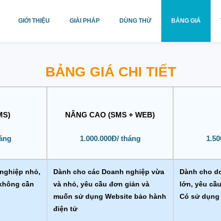
GIỚI THIỆU
GIẢI PHÁP
DÙNG THỬ
BẢNG GIÁ
BẢNG GIÁ CHI TIẾT
MS)
NÂNG CAO (SMS + WEB)
háng
1.000.000Đ/ tháng
1.50
nghiệp nhỏ,
Dành cho các Doanh nghiệp vừa
Dành cho d
 không cần
và nhỏ, yêu cầu đơn giản và
lớn, yêu cầ
muốn sử dụng Website bảo hành
Có sử dụng
điện tử