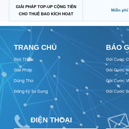
GIẢI PHÁP TOP-UP CỘNG TIỀN
Miễn phí
CHO THUÊ BAO KÍCH HOẠT
TRANG CHỦ
BÁO G
Giới Thiệu
Gói Cước C
Giải Pháp
Gói Cước 
Dùng Thử
Gói Cước V
Đăng Ký Sử Dụng
Gói Cước S
ĐIỆN THOẠI