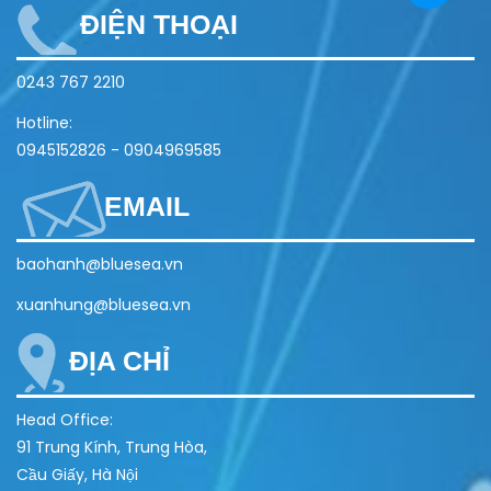
ĐIỆN THOẠI
0243 767 2210
Hotline:
0945152826
-
0904969585
EMAIL
baohanh@bluesea.vn
xuanhung@bluesea.vn
ĐỊA CHỈ
Head Office:
91 Trung Kính, Trung Hòa,
Cầu Giấy, Hà Nội