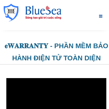
𝐞𝐖𝐀𝐑𝐑𝐀𝐍𝐓𝐘 - PHẦN MỀM BẢO
HÀNH ĐIỆN TỬ TOÀN DIỆN