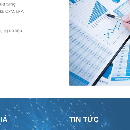
của từng
S, CRM, ERP,
ụng dữ liệu
IÁ
TIN TỨC