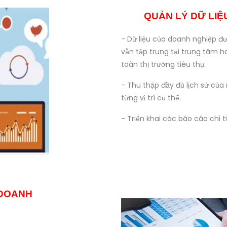
QUẢN LÝ DỮ LIỆ
- Dữ liệu của doanh nghiệp đư
vẫn tập trung tại trung tâm h
toàn thị trường tiêu thụ.
- Thu thập đầy đủ lịch sử củ
từng vị trí cụ thể.
- Triển khai các báo cáo chi t
 DOANH