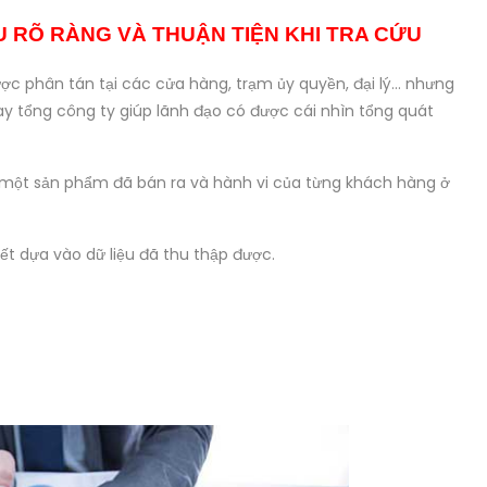
U RÕ RÀNG VÀ THUẬN TIỆN KHI TRA CỨU
ợc phân tán tại các cửa hàng, trạm ủy quyền, đại lý... nhưng
ay tổng công ty giúp lãnh đạo có được cái nhìn tổng quát
a một sản phẩm đã bán ra và hành vi của từng khách hàng ở
iết dựa vào dữ liệu đã thu thập được.