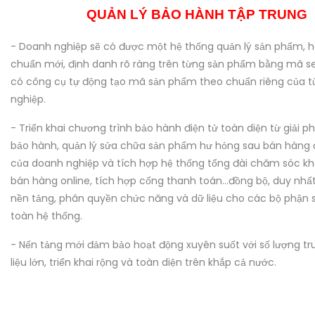
QUẢN LÝ BẢO HÀNH TẬP TRUNG
- Doanh nghiệp sẽ có được một hệ thống quản lý sản phẩm, 
chuẩn mới, định danh rõ ràng trên từng sản phẩm bằng mã ser
có công cụ tự động tạo mã sản phẩm theo chuẩn riêng của 
nghiệp.
- Triển khai chương trình bảo hành điện tử toàn diện từ giải p
bảo hành, quản lý sửa chữa sản phẩm hư hỏng sau bán hàng 
của doanh nghiệp và tích hợp hệ thống tổng đài chăm sóc k
bán hàng online, tích hợp cổng thanh toán...đồng bộ, duy nhấ
nền tảng, phân quyền chức năng và dữ liệu cho các bộ phận 
toàn hệ thống.
- Nến tảng mới đảm bảo hoạt động xuyên suốt với số lượng tru
liệu lớn, triển khai rộng và toàn diện trên khắp cả nước.