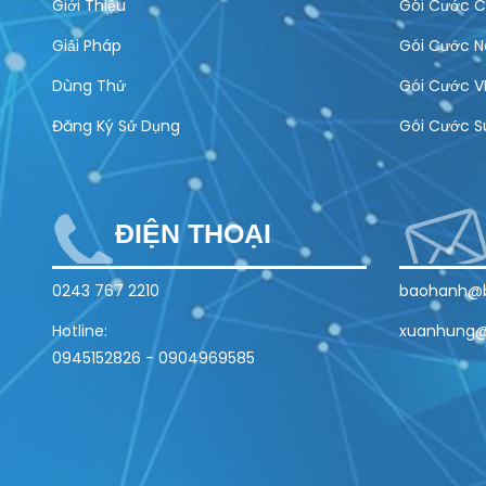
Giới Thiệu
Gói Cước C
Giải Pháp
Gói Cước 
Dùng Thử
Gói Cước V
Đăng Ký Sử Dụng
Gói Cước S
ĐIỆN THOẠI
0243 767 2210
baohanh@b
Hotline:
xuanhung@
0945152826
-
0904969585