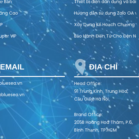
ơ Bản
Thiết bị điện dân dụng và bài
Nâng Cao
Hướng dẫn sử dụng Zalo OA v
IP
Xây Dựng Kế Hoạch Chương Tr
uper VIP
Bảo Hành Điện Tử Cho Đèn Năn
EMAIL
ĐỊA CHỈ
luesea.vn
Head Office:
91 Trung Kính, Trung Hòa,
bluesea.vn
Cầu Giấy, Hà Nội
Brand Office:
205B Hoàng Hoa Thám, P.6,
Bình Thạnh, TP.HCM