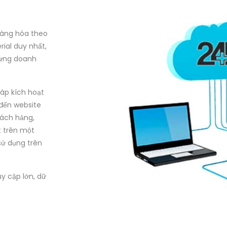
hàng hóa theo
ial duy nhất,
từng doanh
háp kích hoạt
đến website
hách hảng,
t trên một
sử dụng trên
y cập lớn, dữ