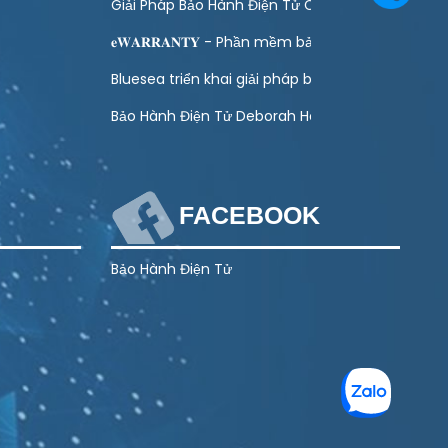
 toán quản lý bảo hành
Giải Pháp Bảo Hành Điện Tử Cho Ngành Điện Má
ào hoạt động kinh doanh của doanh nghiệp
𝐞𝐖𝐀𝐑𝐑𝐀𝐍𝐓𝐘 - Phần mềm bảo hành điện tử toà
ình Khuyến Mại Trực Tuyến Cuối Năm – Tết 2027
Bluesea triển khai giải pháp bảo hành điện tử ch
g Lượng Mặt Trời – Giải Pháp Hiện Đại Cho DN
Bảo Hành Điện Tử Deborah Home
FACEBOOK
Bảo Hành Điện Tử