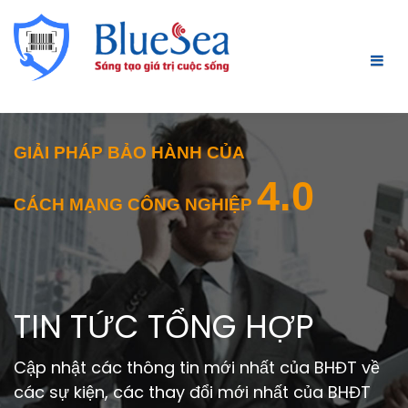
GIẢI PHÁP BẢO HÀNH CỦA
4.0
CÁCH MẠNG CÔNG NGHIỆP
TIN TỨC TỔNG HỢP
Cập nhật các thông tin mới nhất của BHĐT về
các sự kiện, các thay đổi mới nhất của BHĐT