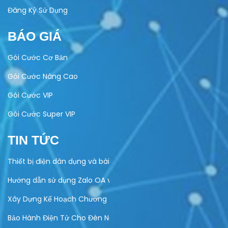
Đăng Ký Sử Dụng
BÁO GIÁ
Gói Cước Cơ Bản
Gói Cước Nâng Cao
Gói Cước VIP
Gói Cước Super VIP
TIN TỨC
Thiết bị điện dân dụng và bài toán quản lý bảo hành
Hướng dẫn sử dụng Zalo OA vào hoạt động kinh doanh của do
Xây Dựng Kế Hoạch Chương Trình Khuyến Mại Trực Tuyến Cuố
Bảo Hành Điện Tử Cho Đèn Năng Lượng Mặt Trời – Giải Pháp Hi