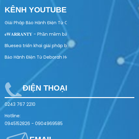
KÊNH YOUTUBE
Giải Pháp Bảo Hành Điện Tử Cho Ngành Điện Máy
𝐞𝐖𝐀𝐑𝐑𝐀𝐍𝐓𝐘 - Phần mềm bảo hành điện tử toàn diện
Bluesea triển khai giải pháp bảo hành điện tử cho Olivo
Bảo Hành Điện Tử Deborah Home
ĐIỆN THOẠI
0243 767 2210
Hotline:
0945152826
-
0904969585