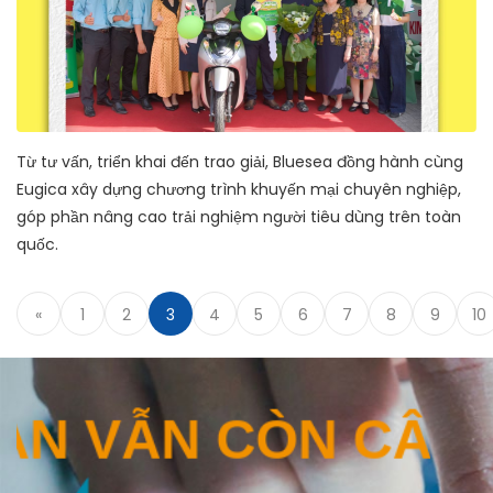
Từ tư vấn, triển khai đến trao giải, Bluesea đồng hành cùng
Eugica xây dựng chương trình khuyến mại chuyên nghiệp,
góp phần nâng cao trải nghiệm người tiêu dùng trên toàn
quốc.
«
1
2
3
4
5
6
7
8
9
10
BẠN VẪN CÒN CÂ