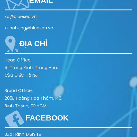
EMAIL
kd@bluesea.vn
xuanhung@bluesea.vn
ĐỊA CHỈ
Head Office:
91 Trung Kính, Trung Hòa,
Cầu Giấy, Hà Nội
Brand Office:
205B Hoàng Hoa Thám, P.6,
Bình Thạnh, TP.HCM
FACEBOOK
Bảo Hành Điện Tử