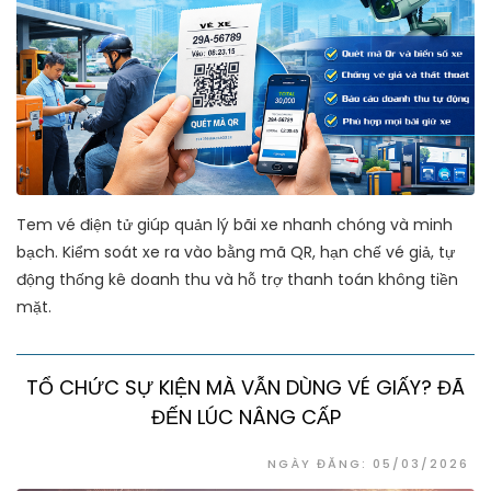
Tem vé điện tử giúp quản lý bãi xe nhanh chóng và minh
bạch. Kiểm soát xe ra vào bằng mã QR, hạn chế vé giả, tự
động thống kê doanh thu và hỗ trợ thanh toán không tiền
mặt.
TỔ CHỨC SỰ KIỆN MÀ VẪN DÙNG VÉ GIẤY? ĐÃ
ĐẾN LÚC NÂNG CẤP
NGÀY ĐĂNG: 05/03/2026