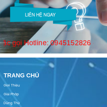
oặc gọi Hotline:
0945152826
-
09
TRANG CHỦ
Giới Thiệu
Giải Pháp
Dùng Thử