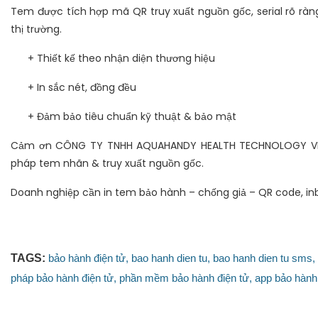
Tem được tích hợp mã QR truy xuất nguồn gốc, serial rõ ràng
thị trường.
+ Thiết kế theo nhận diện thương hiệu
+ In sắc nét, đồng đều
+ Đảm bảo tiêu chuẩn kỹ thuật & bảo mật
Cảm ơn CÔNG TY TNHH AQUAHANDY HEALTH TECHNOLOGY VIỆT 
pháp tem nhãn & truy xuất nguồn gốc.
Doanh nghiệp cần in tem bảo hành – chống giả – QR code, inb
TAGS:
bảo hành điện tử,
bao hanh dien tu,
bao hanh dien tu sms,
pháp bảo hành điện tử,
phần mềm bảo hành điện tử,
app bảo hành 