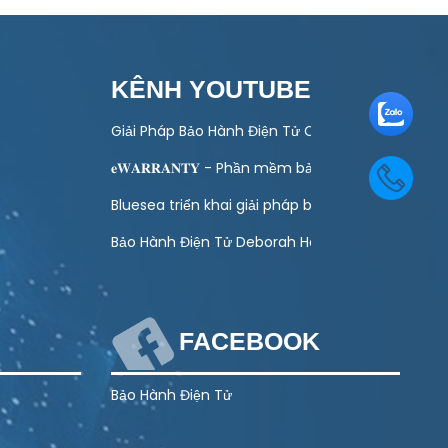
KÊNH YOUTUBE
 toán quản lý bảo hành
Giải Pháp Bảo Hành Điện Tử Cho Ngành Điện Má
ào hoạt động kinh doanh của doanh nghiệp
𝐞𝐖𝐀𝐑𝐑𝐀𝐍𝐓𝐘 - Phần mềm bảo hành điện tử toà
ình Khuyến Mại Trực Tuyến Cuối Năm – Tết 2027
Bluesea triển khai giải pháp bảo hành điện tử ch
g Lượng Mặt Trời – Giải Pháp Hiện Đại Cho DN
Bảo Hành Điện Tử Deborah Home
FACEBOOK
Bảo Hành Điện Tử