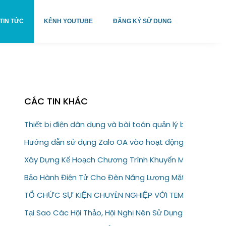
TIN TỨC
KÊNH YOUTUBE
ĐĂNG KÝ SỬ DỤNG
CÁC TIN KHÁC
Thiết bị điện dân dụng và bài toán quản lý bảo hành
Hướng dẫn sử dụng Zalo OA vào hoạt động kinh doanh
Xây Dựng Kế Hoạch Chương Trình Khuyến Mại Trực Tuy
Bảo Hành Điện Tử Cho Đèn Năng Lượng Mặt Trời – Giải
TỔ CHỨC SỰ KIỆN CHUYÊN NGHIỆP VỚI TEM VÉ ĐIỆN T
Tại Sao Các Hội Thảo, Hội Nghị Nên Sử Dụng Tem Vé Đi