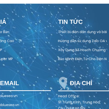
IÁ
TIN TỨC
ơ Bản
Thiết bị điện dân dụng và bài
Nâng Cao
Hướng dẫn sử dụng Zalo OA v
IP
Xây Dựng Kế Hoạch Chương Tr
uper VIP
Bảo Hành Điện Tử Cho Đèn Năn
EMAIL
ĐỊA CHỈ
luesea.vn
Head Office:
91 Trung Kính, Trung Hòa,
bluesea.vn
Cầu Giấy, Hà Nội