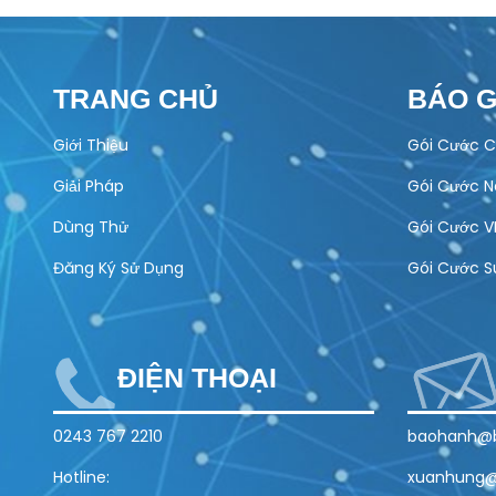
TRANG CHỦ
BÁO G
Giới Thiệu
Gói Cước C
Giải Pháp
Gói Cước 
Dùng Thử
Gói Cước V
Đăng Ký Sử Dụng
Gói Cước S
ĐIỆN THOẠI
0243 767 2210
baohanh@b
Hotline:
xuanhung@