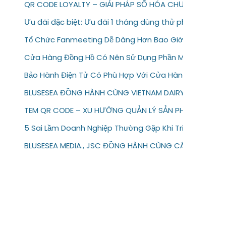
QR CODE LOYALTY – GIẢI PHÁP SỐ HÓA CHƯƠNG TRÌN
Ưu đãi đặc biệt: Ưu đãi 1 tháng dùng thử phần mềm b
Tổ Chức Fanmeeting Dễ Dàng Hơn Bao Giờ Hết Với Te
Cửa Hàng Đồng Hồ Có Nên Sử Dụng Phần Mềm Bảo Hàn
Bảo Hành Điện Tử Có Phù Hợp Với Cửa Hàng Sửa Chữa 
BLUSESEA ĐỒNG HÀNH CÙNG VIETNAM DAIRY 2026
TEM QR CODE – XU HƯỚNG QUẢN LÝ SẢN PHẨM & BẢO H
5 Sai Lầm Doanh Nghiệp Thường Gặp Khi Triển Khai Bảo
BLUSESEA MEDIA., JSC ĐỒNG HÀNH CÙNG CÁC THƯƠNG 