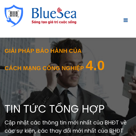
GIẢI PHÁP BẢO HÀNH CỦA
4.0
CÁCH MẠNG CÔNG NGHIỆP
TIN TỨC TỔNG HỢP
Cập nhật các thông tin mới nhất của BHĐT về
các sự kiện, các thay đổi mới nhất của BHĐT