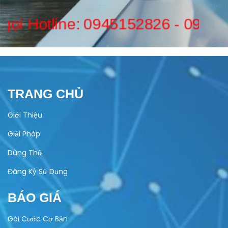
otline:
0945152826
-
090496958
TRANG CHỦ
Giới Thiệu
Giải Pháp
Dùng Thử
Đăng Ký Sử Dụng
BÁO GIÁ
Gói Cước Cơ Bản