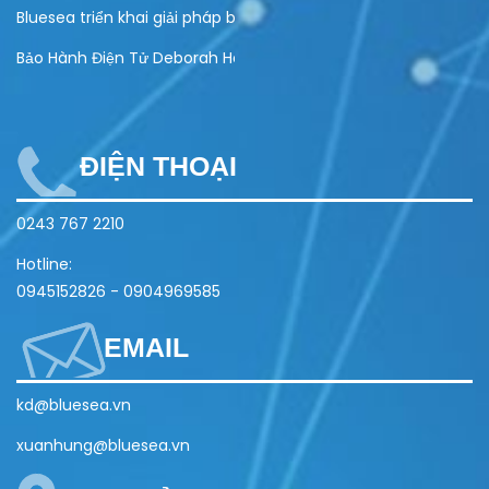
Bluesea triển khai giải pháp bảo hành điện tử cho Olivo
Bảo Hành Điện Tử Deborah Home
ĐIỆN THOẠI
0243 767 2210
Hotline:
0945152826
-
0904969585
EMAIL
kd@bluesea.vn
xuanhung@bluesea.vn