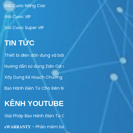
Gói Cước Nâng Cao
Gói Cước VIP
Gói Cước Super VIP
TIN TỨC
Thiết bị điện dân dụng và bài toán quản lý bảo hành
Hướng dẫn sử dụng Zalo OA vào hoạt động kinh doanh của do
Xây Dựng Kế Hoạch Chương Trình Khuyến Mại Trực Tuyến Cuố
Bảo Hành Điện Tử Cho Đèn Năng Lượng Mặt Trời – Giải Pháp Hi
KÊNH YOUTUBE
Giải Pháp Bảo Hành Điện Tử Cho Ngành Điện Máy
𝐞𝐖𝐀𝐑𝐑𝐀𝐍𝐓𝐘 - Phần mềm bảo hành điện tử toàn diện