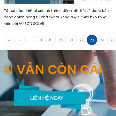
Tất cả các thiết bị của hệ thống điện mặt trời sẽ được bảo
hành chính hãng từ nhà sản xuất và được đảm bảo thực
hiện bởi VŨ SƠN SOLAR
««
«
…
18
19
20
21
22
23
24
25
VẪN CÒN CÂU HỎ