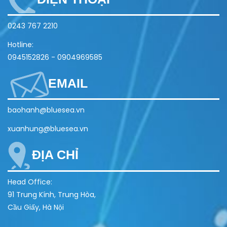
0243 767 2210
Hotline:
0945152826
-
0904969585
EMAIL
baohanh@bluesea.vn
xuanhung@bluesea.vn
ĐỊA CHỈ
Head Office:
91 Trung Kính, Trung Hòa,
Cầu Giấy, Hà Nội