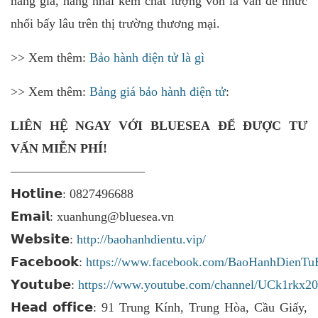
hàng giả, hàng nhái kém chất lượng vốn là vấn đề nhức
nhối bấy lâu trên thị trường thương mại.
>> Xem thêm:
Bảo hành điện tử là gì
>> Xem thêm:
Bảng giá bảo hành điện tử
:
LIÊN HỆ NGAY VỚI
BLUESEA ĐỂ ĐƯỢC TƯ
VẤN MIỄN PHÍ!
——————————–
𝗛𝗼𝘁𝗹𝗶𝗻𝗲: 0827496688
𝗘𝗺𝗮𝗶𝗹: xuanhung@bluesea.vn
𝗪𝗲𝗯𝘀𝗶𝘁𝗲:
http://baohanhdientu.vip/
𝗙𝗮𝗰𝗲𝗯𝗼𝗼𝗸:
https://www.facebook.com/BaoHanhDienTu
𝗬𝗼𝘂𝘁𝘂𝗯𝗲:
https://www.youtube.com/channel/UCk1rk
𝗛𝗲𝗮𝗱 𝗼𝗳𝗳𝗶𝗰𝗲: 91 Trung Kính, Trung Hòa, Cầu Giấy,