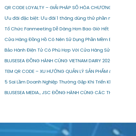
QR CODE LOYALTY – GIẢI PHÁP SỐ HÓA CHƯƠNG TRÌNH KH
Ưu đãi đặc biệt: Ưu đãi 1 tháng dùng thử phần mềm bảo hà
Tổ Chức Fanmeeting Dễ Dàng Hơn Bao Giờ Hết Với Tem Vé
Cửa Hàng Đồng Hồ Có Nên Sử Dụng Phần Mềm Bảo Hành Đi
Bảo Hành Điện Tử Có Phù Hợp Với Cửa Hàng Sửa Chữa Điện
BLUSESEA ĐỒNG HÀNH CÙNG VIETNAM DAIRY 2026
TEM QR CODE – XU HƯỚNG QUẢN LÝ SẢN PHẨM & BẢO HÀNH 
5 Sai Lầm Doanh Nghiệp Thường Gặp Khi Triển Khai Bảo Hàn
BLUSESEA MEDIA., JSC ĐỒNG HÀNH CÙNG CÁC THƯƠNG HIỆU