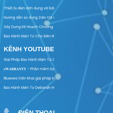
Thiết bị điện dân dụng và bài toán quản lý bảo hành
Hướng dẫn sử dụng Zalo OA vào hoạt động kinh doanh của do
Xây Dựng Kế Hoạch Chương Trình Khuyến Mại Trực Tuyến Cuố
Bảo Hành Điện Tử Cho Đèn Năng Lượng Mặt Trời – Giải Pháp Hi
KÊNH YOUTUBE
Giải Pháp Bảo Hành Điện Tử Cho Ngành Điện Máy
𝐞𝐖𝐀𝐑𝐑𝐀𝐍𝐓𝐘 - Phần mềm bảo hành điện tử toàn diện
Bluesea triển khai giải pháp bảo hành điện tử cho Olivo
Bảo Hành Điện Tử Deborah Home
ĐIỆN THOẠI