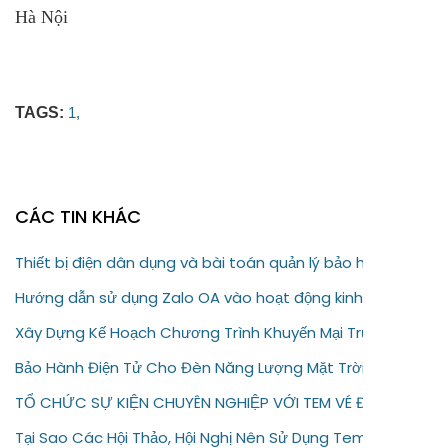
Hà Nội
TAGS:
1,
CÁC TIN KHÁC
Thiết bị điện dân dụng và bài toán quản lý bảo hành
Hướng dẫn sử dụng Zalo OA vào hoạt động kinh doanh của
Xây Dựng Kế Hoạch Chương Trình Khuyến Mại Trực Tuyến C
Bảo Hành Điện Tử Cho Đèn Năng Lượng Mặt Trời – Giải Pháp
TỔ CHỨC SỰ KIỆN CHUYÊN NGHIỆP VỚI TEM VÉ ĐIỆN TỬ
Tại Sao Các Hội Thảo, Hội Nghị Nên Sử Dụng Tem Vé Điện T