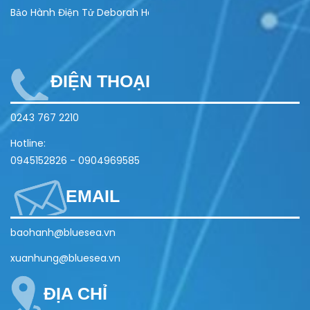
Bảo Hành Điện Tử Deborah Home
ĐIỆN THOẠI
0243 767 2210
Hotline:
0945152826
-
0904969585
EMAIL
baohanh@bluesea.vn
xuanhung@bluesea.vn
ĐỊA CHỈ