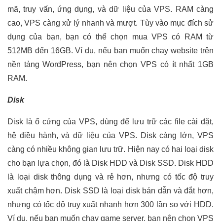
mã, truy vấn, ứng dụng, và dữ liệu của VPS. RAM càng
cao, VPS càng xử lý nhanh và mượt. Tùy vào mục đích sử
dụng của bạn, bạn có thể chọn mua VPS có RAM từ
512MB đến 16GB. Ví dụ, nếu bạn muốn chạy website trên
nền tảng WordPress, bạn nên chọn VPS có ít nhất 1GB
RAM.
Disk
Disk là ổ cứng của VPS, dùng để lưu trữ các file cài đặt,
hệ điều hành, và dữ liệu của VPS. Disk càng lớn, VPS
càng có nhiều không gian lưu trữ. Hiện nay có hai loại disk
cho bạn lựa chọn, đó là Disk HDD và Disk SSD. Disk HDD
là loại disk thông dụng và rẻ hơn, nhưng có tốc độ truy
xuất chậm hơn. Disk SSD là loại disk bán dẫn và đắt hơn,
nhưng có tốc độ truy xuất nhanh hơn 300 lần so với HDD.
Ví dụ, nếu bạn muốn chạy game server, bạn nên chọn VPS