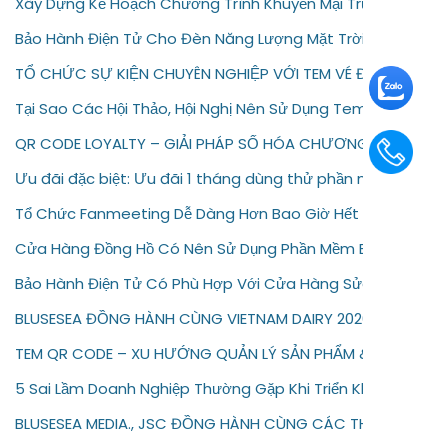
Xây Dựng Kế Hoạch Chương Trình Khuyến Mại Trực Tuyến C
Bảo Hành Điện Tử Cho Đèn Năng Lượng Mặt Trời – Giải Pháp
TỔ CHỨC SỰ KIỆN CHUYÊN NGHIỆP VỚI TEM VÉ ĐIỆN TỬ
Tại Sao Các Hội Thảo, Hội Nghị Nên Sử Dụng Tem Vé Điện T
QR CODE LOYALTY – GIẢI PHÁP SỐ HÓA CHƯƠNG TRÌNH KH
Ưu đãi đặc biệt: Ưu đãi 1 tháng dùng thử phần mềm bảo hà
Tổ Chức Fanmeeting Dễ Dàng Hơn Bao Giờ Hết Với Tem Vé
Cửa Hàng Đồng Hồ Có Nên Sử Dụng Phần Mềm Bảo Hành Đi
Bảo Hành Điện Tử Có Phù Hợp Với Cửa Hàng Sửa Chữa Điện
BLUSESEA ĐỒNG HÀNH CÙNG VIETNAM DAIRY 2026
TEM QR CODE – XU HƯỚNG QUẢN LÝ SẢN PHẨM & BẢO HÀNH 
5 Sai Lầm Doanh Nghiệp Thường Gặp Khi Triển Khai Bảo Hàn
BLUSESEA MEDIA., JSC ĐỒNG HÀNH CÙNG CÁC THƯƠNG HIỆU