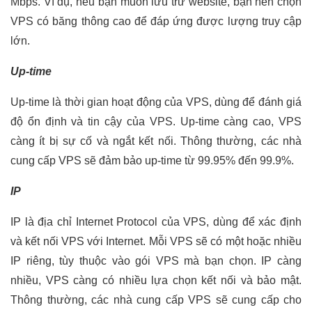
Mbps. Ví dụ, nếu bạn muốn lưu trữ website, bạn nên chọn
VPS có băng thông cao để đáp ứng được lượng truy cập
lớn.
Up-time
Up-time là thời gian hoạt động của VPS, dùng để đánh giá
độ ổn định và tin cậy của VPS. Up-time càng cao, VPS
càng ít bị sự cố và ngắt kết nối. Thông thường, các nhà
cung cấp VPS sẽ đảm bảo up-time từ 99.95% đến 99.9%.
IP
IP là địa chỉ Internet Protocol của VPS, dùng để xác định
và kết nối VPS với Internet. Mỗi VPS sẽ có một hoặc nhiều
IP riêng, tùy thuộc vào gói VPS mà bạn chọn. IP càng
nhiều, VPS càng có nhiều lựa chọn kết nối và bảo mật.
Thông thường, các nhà cung cấp VPS sẽ cung cấp cho