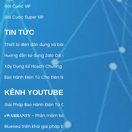
Gói Cước VIP
Gói Cước Super VIP
TIN TỨC
Thiết bị điện dân dụng và bài toán quản lý bảo hành
Hướng dẫn sử dụng Zalo OA vào hoạt động kinh doanh của do
Xây Dựng Kế Hoạch Chương Trình Khuyến Mại Trực Tuyến Cuố
Bảo Hành Điện Tử Cho Đèn Năng Lượng Mặt Trời – Giải Pháp Hi
KÊNH YOUTUBE
Giải Pháp Bảo Hành Điện Tử Cho Ngành Điện Máy
𝐞𝐖𝐀𝐑𝐑𝐀𝐍𝐓𝐘 - Phần mềm bảo hành điện tử toàn diện
Bluesea triển khai giải pháp bảo hành điện tử cho Olivo