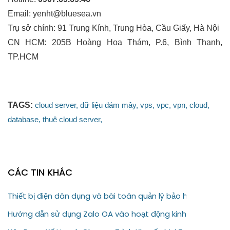
Email: yenht@bluesea.vn
Trụ sở chính: 91 Trung Kính, Trung Hòa, Cầu Giấy, Hà Nội
CN HCM: 205B Hoàng Hoa Thám, P.6, Bình Thạnh,
TP.HCM
TAGS:
cloud server,
dữ liệu đám mây,
vps,
vpc,
vpn,
cloud,
database,
thuê cloud server,
CÁC TIN KHÁC
Thiết bị điện dân dụng và bài toán quản lý bảo hành
Hướng dẫn sử dụng Zalo OA vào hoạt động kinh doanh của