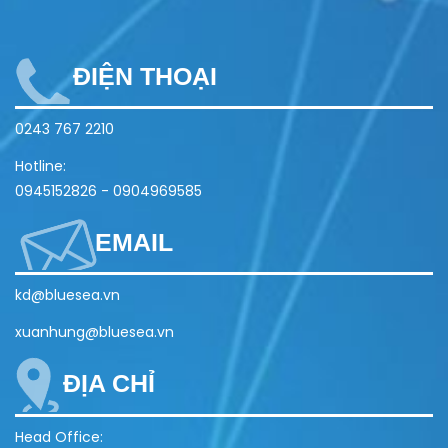
ĐIỆN THOẠI
0243 767 2210
Hotline:
0945152826
-
0904969585
EMAIL
kd@bluesea.vn
xuanhung@bluesea.vn
ĐỊA CHỈ
Head Office: