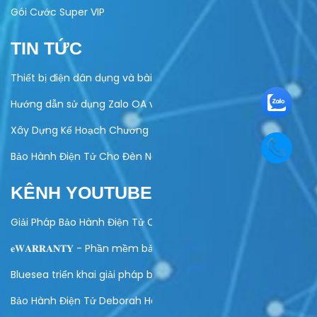
Gói Cước Super VIP
TIN TỨC
Thiết bị điện dân dụng và bài toán quản lý bảo hành
Hướng dẫn sử dụng Zalo OA vào hoạt động kinh doanh của do
Xây Dựng Kế Hoạch Chương Trình Khuyến Mại Trực Tuyến Cuố
Bảo Hành Điện Tử Cho Đèn Năng Lượng Mặt Trời – Giải Pháp Hi
KÊNH YOUTUBE
Giải Pháp Bảo Hành Điện Tử Cho Ngành Điện Máy
𝐞𝐖𝐀𝐑𝐑𝐀𝐍𝐓𝐘 - Phần mềm bảo hành điện tử toàn diện
Bluesea triển khai giải pháp bảo hành điện tử cho Olivo
Bảo Hành Điện Tử Deborah Home