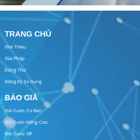
TRANG CHỦ
Giới Thiệu
Giải Pháp
Dùng Thử
Đăng Ký Sử Dụng
BÁO GIÁ
Gói Cước Cơ Bản
Gói Cước Nâng Cao
Gói Cước VIP