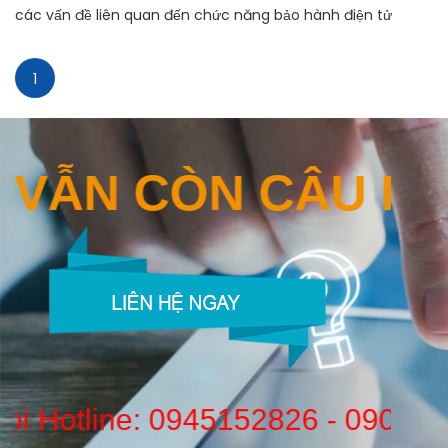
các vấn đề liên quan đến chức năng bảo hành điện tử
1
N VẪN CÒN CÂU 
c gọi Hotline:
0945152826
-
090