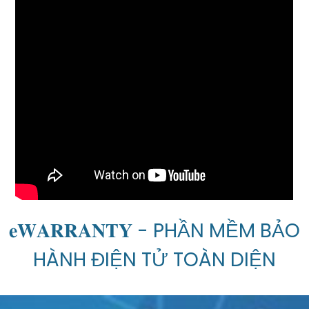
𝐞𝐖𝐀𝐑𝐑𝐀𝐍𝐓𝐘 - PHẦN MỀM BẢO
HÀNH ĐIỆN TỬ TOÀN DIỆN