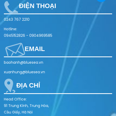
ĐIỆN THOẠI
0243 767 2210
Hotline:
0945152826
-
0904969585
EMAIL
baohanh@bluesea.vn
xuanhung@bluesea.vn
ĐỊA CHỈ
Head Office:
91 Trung Kính, Trung Hòa,
Cầu Giấy, Hà Nội