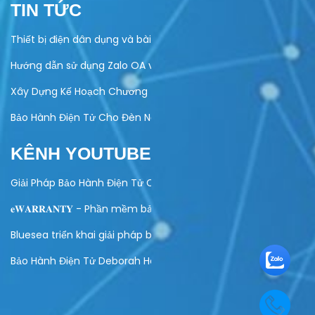
TIN TỨC
Thiết bị điện dân dụng và bài toán quản lý bảo hành
Hướng dẫn sử dụng Zalo OA vào hoạt động kinh doanh của do
Xây Dựng Kế Hoạch Chương Trình Khuyến Mại Trực Tuyến Cuố
Bảo Hành Điện Tử Cho Đèn Năng Lượng Mặt Trời – Giải Pháp Hi
KÊNH YOUTUBE
Giải Pháp Bảo Hành Điện Tử Cho Ngành Điện Máy
𝐞𝐖𝐀𝐑𝐑𝐀𝐍𝐓𝐘 - Phần mềm bảo hành điện tử toàn diện
Bluesea triển khai giải pháp bảo hành điện tử cho Olivo
Bảo Hành Điện Tử Deborah Home