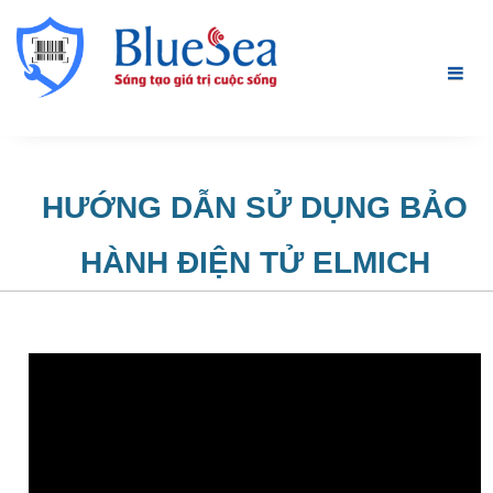
HƯỚNG DẪN SỬ DỤNG BẢO
HÀNH ĐIỆN TỬ ELMICH