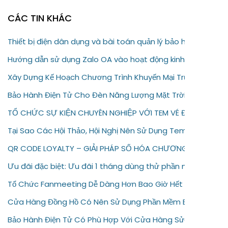
CÁC TIN KHÁC
Thiết bị điện dân dụng và bài toán quản lý bảo hành
Hướng dẫn sử dụng Zalo OA vào hoạt động kinh doanh của
Xây Dựng Kế Hoạch Chương Trình Khuyến Mại Trực Tuyến C
Bảo Hành Điện Tử Cho Đèn Năng Lượng Mặt Trời – Giải Pháp
TỔ CHỨC SỰ KIỆN CHUYÊN NGHIỆP VỚI TEM VÉ ĐIỆN TỬ
Tại Sao Các Hội Thảo, Hội Nghị Nên Sử Dụng Tem Vé Điện T
QR CODE LOYALTY – GIẢI PHÁP SỐ HÓA CHƯƠNG TRÌNH KH
Ưu đãi đặc biệt: Ưu đãi 1 tháng dùng thử phần mềm bảo hà
Tổ Chức Fanmeeting Dễ Dàng Hơn Bao Giờ Hết Với Tem Vé
Cửa Hàng Đồng Hồ Có Nên Sử Dụng Phần Mềm Bảo Hành Đi
Bảo Hành Điện Tử Có Phù Hợp Với Cửa Hàng Sửa Chữa Điện