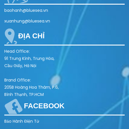
baohanh@bluesea.vn
xuanhung@bluesea.vn
ĐỊA CHỈ
Head Office:
91 Trung Kính, Trung Hòa,
Cầu Giấy, Hà Nội
Brand Office:
205B Hoàng Hoa Thám, P.6,
Bình Thạnh, TP.HCM
FACEBOOK
Bảo Hành Điện Tử