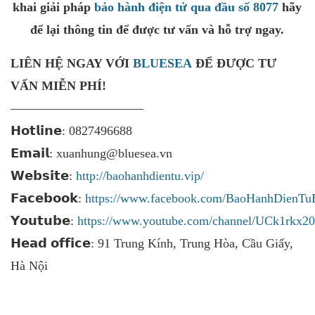
khai giải pháp
bảo hành điện tử qua đầu số 8077
hãy
để lại thông tin để được tư vấn và hỗ trợ ngay.
LIÊN HỆ NGAY VỚI
BLUESEA
ĐỂ ĐƯỢC TƯ
VẤN MIỄN PHÍ!
——————————–
𝗛𝗼𝘁𝗹𝗶𝗻𝗲: 0827496688
𝗘𝗺𝗮𝗶𝗹: xuanhung@bluesea.vn
𝗪𝗲𝗯𝘀𝗶𝘁𝗲:
http://baohanhdientu.vip/
𝗙𝗮𝗰𝗲𝗯𝗼𝗼𝗸:
https://www.facebook.com/BaoHanhDienTu
𝗬𝗼𝘂𝘁𝘂𝗯𝗲:
https://www.youtube.com/channel/UCk1rk
𝗛𝗲𝗮𝗱 𝗼𝗳𝗳𝗶𝗰𝗲: 91 Trung Kính, Trung Hòa, Cầu Giấy,
Hà Nội