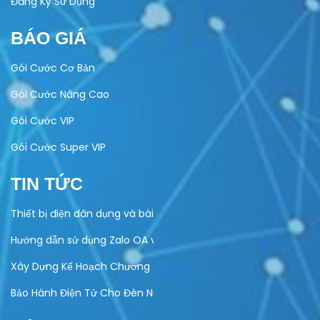
Đăng Ký Sử Dụng
BÁO GIÁ
Gói Cước Cơ Bản
Gói Cước Nâng Cao
Gói Cước VIP
Gói Cước Super VIP
TIN TỨC
Thiết bị điện dân dụng và bài toán quản lý bảo hành
Hướng dẫn sử dụng Zalo OA vào hoạt động kinh doanh của do
Xây Dựng Kế Hoạch Chương Trình Khuyến Mại Trực Tuyến Cuố
Bảo Hành Điện Tử Cho Đèn Năng Lượng Mặt Trời – Giải Pháp Hi