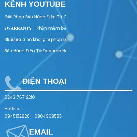
KÊNH YOUTUBE
Giải Pháp Bảo Hành Điện Tử Cho Ngành Điện Máy
𝐞𝐖𝐀𝐑𝐑𝐀𝐍𝐓𝐘 - Phần mềm bảo hành điện tử toàn diện
Bluesea triển khai giải pháp bảo hành điện tử cho Olivo
Bảo Hành Điện Tử Deborah Home
ĐIỆN THOẠI
0243 767 2210
Hotline:
0945152826
-
0904969585
EMAIL