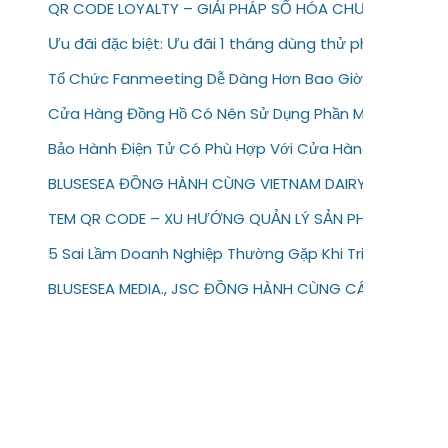
QR CODE LOYALTY – GIẢI PHÁP SỐ HÓA CHƯƠNG TRÌN
Ưu đãi đặc biệt: Ưu đãi 1 tháng dùng thử phần mềm b
Tổ Chức Fanmeeting Dễ Dàng Hơn Bao Giờ Hết Với Te
Cửa Hàng Đồng Hồ Có Nên Sử Dụng Phần Mềm Bảo Hàn
Bảo Hành Điện Tử Có Phù Hợp Với Cửa Hàng Sửa Chữa 
BLUSESEA ĐỒNG HÀNH CÙNG VIETNAM DAIRY 2026
TEM QR CODE – XU HƯỚNG QUẢN LÝ SẢN PHẨM & BẢO H
5 Sai Lầm Doanh Nghiệp Thường Gặp Khi Triển Khai Bảo
BLUSESEA MEDIA., JSC ĐỒNG HÀNH CÙNG CÁC THƯƠNG 