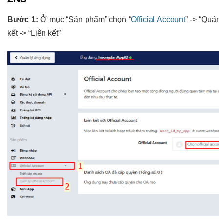
Bước 1:
Ở mục “Sản phẩm” chọn “
Official Account
” -> “Quả
kết -> “Liên kết”