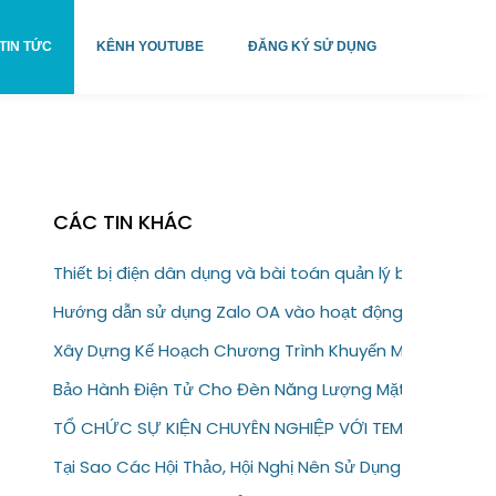
TIN TỨC
KÊNH YOUTUBE
ĐĂNG KÝ SỬ DỤNG
CÁC TIN KHÁC
Thiết bị điện dân dụng và bài toán quản lý bảo hành
Hướng dẫn sử dụng Zalo OA vào hoạt động kinh doanh
Xây Dựng Kế Hoạch Chương Trình Khuyến Mại Trực Tuy
Bảo Hành Điện Tử Cho Đèn Năng Lượng Mặt Trời – Giải
TỔ CHỨC SỰ KIỆN CHUYÊN NGHIỆP VỚI TEM VÉ ĐIỆN T
Tại Sao Các Hội Thảo, Hội Nghị Nên Sử Dụng Tem Vé Đi