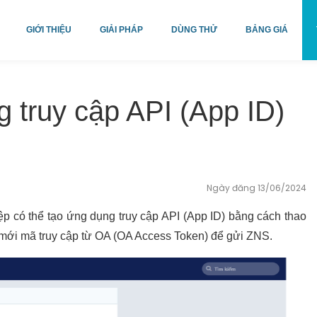
GIỚI THIỆU
GIẢI PHÁP
DÙNG THỬ
BẢNG GIÁ
 truy cập API (App ID)
Ngày đăng 13/06/2024
p có thể tạo ứng dụng truy cập API (App ID) bằng cách thao
 mới mã truy cập từ OA (OA Access Token) để gửi ZNS.