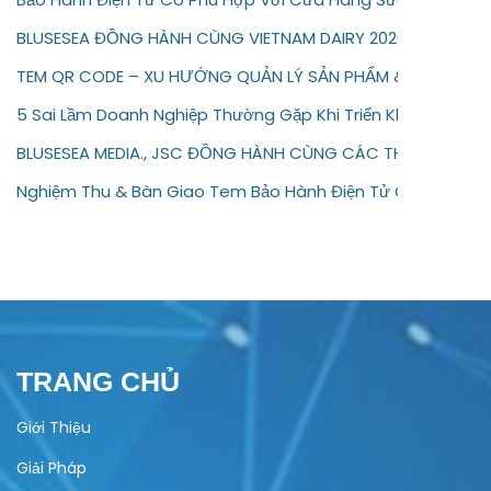
BLUSESEA ĐỒNG HÀNH CÙNG VIETNAM DAIRY 2026
TEM QR CODE – XU HƯỚNG QUẢN LÝ SẢN PHẨM & BẢO HÀNH 
5 Sai Lầm Doanh Nghiệp Thường Gặp Khi Triển Khai Bảo Hàn
BLUSESEA MEDIA., JSC ĐỒNG HÀNH CÙNG CÁC THƯƠNG HIỆU
Nghiệm Thu & Bàn Giao Tem Bảo Hành Điện Tử Cho Doanh 
TRANG CHỦ
Giới Thiệu
Giải Pháp