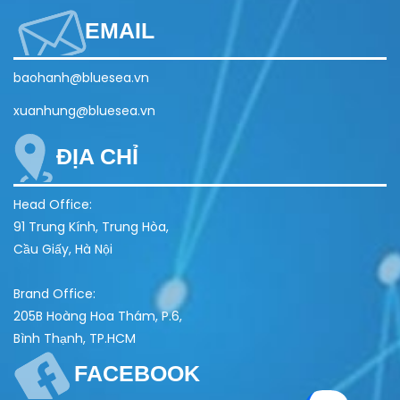
EMAIL
baohanh@bluesea.vn
xuanhung@bluesea.vn
ĐỊA CHỈ
Head Office:
91 Trung Kính, Trung Hòa,
Cầu Giấy, Hà Nội
Brand Office:
205B Hoàng Hoa Thám, P.6,
Bình Thạnh, TP.HCM
FACEBOOK