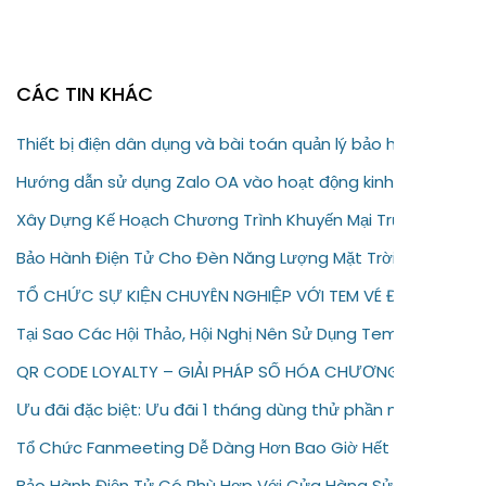
CÁC TIN KHÁC
Thiết bị điện dân dụng và bài toán quản lý bảo hành
Hướng dẫn sử dụng Zalo OA vào hoạt động kinh doanh của
Xây Dựng Kế Hoạch Chương Trình Khuyến Mại Trực Tuyến C
Bảo Hành Điện Tử Cho Đèn Năng Lượng Mặt Trời – Giải Pháp
TỔ CHỨC SỰ KIỆN CHUYÊN NGHIỆP VỚI TEM VÉ ĐIỆN TỬ
Tại Sao Các Hội Thảo, Hội Nghị Nên Sử Dụng Tem Vé Điện T
QR CODE LOYALTY – GIẢI PHÁP SỐ HÓA CHƯƠNG TRÌNH KH
Ưu đãi đặc biệt: Ưu đãi 1 tháng dùng thử phần mềm bảo hà
Tổ Chức Fanmeeting Dễ Dàng Hơn Bao Giờ Hết Với Tem Vé
Bảo Hành Điện Tử Có Phù Hợp Với Cửa Hàng Sửa Chữa Điện