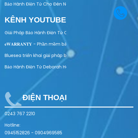
Bảo Hành Điện Tử Cho Đèn Năng Lượng Mặt Trời – Giải Pháp Hi
KÊNH YOUTUBE
Giải Pháp Bảo Hành Điện Tử Cho Ngành Điện Máy
𝐞𝐖𝐀𝐑𝐑𝐀𝐍𝐓𝐘 - Phần mềm bảo hành điện tử toàn diện
Bluesea triển khai giải pháp bảo hành điện tử cho Olivo
Bảo Hành Điện Tử Deborah Home
ĐIỆN THOẠI
0243 767 2210
Hotline:
0945152826
-
0904969585