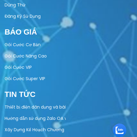
Dùng Thử
Đăng Ký Sử Dụng
BÁO GIÁ
Gói Cước Cơ Bản
Gói Cước Nâng Cao
Gói Cước VIP
Gói Cước Super VIP
TIN TỨC
Thiết bị điện dân dụng và bài toán quản lý bảo hành
Hướng dẫn sử dụng Zalo OA vào hoạt động kinh doanh của do
Xây Dựng Kế Hoạch Chương Trình Khuyến Mại Trực Tuyến Cuố