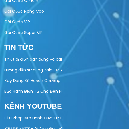
Gói Cước Cơ Bản
Gói Cước Nâng Cao
Gói Cước VIP
Gói Cước Super VIP
TIN TỨC
Thiết bị điện dân dụng và bài toán quản lý bảo hành
Hướng dẫn sử dụng Zalo OA vào hoạt động kinh doanh của do
Xây Dựng Kế Hoạch Chương Trình Khuyến Mại Trực Tuyến Cuố
Bảo Hành Điện Tử Cho Đèn Năng Lượng Mặt Trời – Giải Pháp Hi
KÊNH YOUTUBE
Giải Pháp Bảo Hành Điện Tử Cho Ngành Điện Máy
𝐞𝐖𝐀𝐑𝐑𝐀𝐍𝐓𝐘 - Phần mềm bảo hành điện tử toàn diện