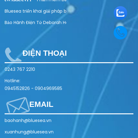
Bluesea triển khai giải pháp bảo hành điện tử cho Olivo
Bảo Hành Điện Tử Deborah Home
ĐIỆN THOẠI
0243 767 2210
Hotline:
0945152826
-
0904969585
EMAIL
baohanh@bluesea.vn
xuanhung@bluesea.vn