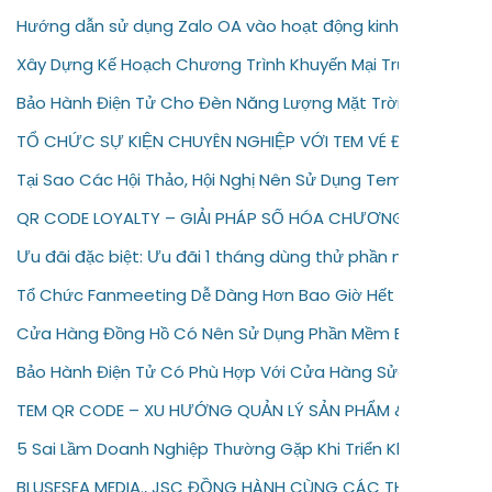
Hướng dẫn sử dụng Zalo OA vào hoạt động kinh doanh của
Xây Dựng Kế Hoạch Chương Trình Khuyến Mại Trực Tuyến C
Bảo Hành Điện Tử Cho Đèn Năng Lượng Mặt Trời – Giải Pháp
TỔ CHỨC SỰ KIỆN CHUYÊN NGHIỆP VỚI TEM VÉ ĐIỆN TỬ
Tại Sao Các Hội Thảo, Hội Nghị Nên Sử Dụng Tem Vé Điện T
QR CODE LOYALTY – GIẢI PHÁP SỐ HÓA CHƯƠNG TRÌNH KH
Ưu đãi đặc biệt: Ưu đãi 1 tháng dùng thử phần mềm bảo hà
Tổ Chức Fanmeeting Dễ Dàng Hơn Bao Giờ Hết Với Tem Vé
Cửa Hàng Đồng Hồ Có Nên Sử Dụng Phần Mềm Bảo Hành Đi
Bảo Hành Điện Tử Có Phù Hợp Với Cửa Hàng Sửa Chữa Điện
TEM QR CODE – XU HƯỚNG QUẢN LÝ SẢN PHẨM & BẢO HÀNH 
5 Sai Lầm Doanh Nghiệp Thường Gặp Khi Triển Khai Bảo Hàn
BLUSESEA MEDIA., JSC ĐỒNG HÀNH CÙNG CÁC THƯƠNG HIỆU