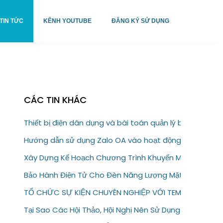
TIN TỨC
KÊNH YOUTUBE
ĐĂNG KÝ SỬ DỤNG
CÁC TIN KHÁC
Thiết bị điện dân dụng và bài toán quản lý bảo hành
Hướng dẫn sử dụng Zalo OA vào hoạt động kinh doanh
Xây Dựng Kế Hoạch Chương Trình Khuyến Mại Trực Tuy
Bảo Hành Điện Tử Cho Đèn Năng Lượng Mặt Trời – Giải
TỔ CHỨC SỰ KIỆN CHUYÊN NGHIỆP VỚI TEM VÉ ĐIỆN T
Tại Sao Các Hội Thảo, Hội Nghị Nên Sử Dụng Tem Vé Đi