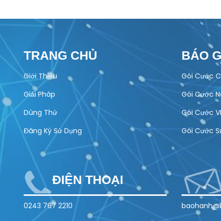
TRANG CHỦ
BÁO G
Giới Thiệu
Gói Cước C
Giải Pháp
Gói Cước 
Dùng Thử
Gói Cước V
Đăng Ký Sử Dụng
Gói Cước S
ĐIỆN THOẠI
0243 767 2210
baohanh@b