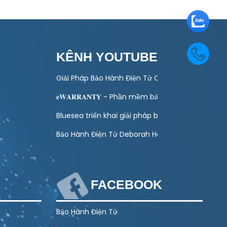
KÊNH YOUTUBE
 toán quản lý bảo hành
Giải Pháp Bảo Hành Điện Tử Cho Ngành Điện Má
ào hoạt động kinh doanh của doanh nghiệp
𝐞𝐖𝐀𝐑𝐑𝐀𝐍𝐓𝐘 - Phần mềm bảo hành điện tử toà
ình Khuyến Mại Trực Tuyến Cuối Năm – Tết 2027
Bluesea triển khai giải pháp bảo hành điện tử ch
g Lượng Mặt Trời – Giải Pháp Hiện Đại Cho DN
Bảo Hành Điện Tử Deborah Home
FACEBOOK
Bảo Hành Điện Tử