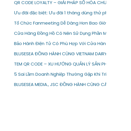
QR CODE LOYALTY – GIẢI PHÁP SỐ HÓA CHƯƠNG TRÌN
Ưu đãi đặc biệt: Ưu đãi 1 tháng dùng thử phần mềm b
Tổ Chức Fanmeeting Dễ Dàng Hơn Bao Giờ Hết Với Te
Cửa Hàng Đồng Hồ Có Nên Sử Dụng Phần Mềm Bảo Hàn
Bảo Hành Điện Tử Có Phù Hợp Với Cửa Hàng Sửa Chữa 
BLUSESEA ĐỒNG HÀNH CÙNG VIETNAM DAIRY 2026
TEM QR CODE – XU HƯỚNG QUẢN LÝ SẢN PHẨM & BẢO H
5 Sai Lầm Doanh Nghiệp Thường Gặp Khi Triển Khai Bảo
BLUSESEA MEDIA., JSC ĐỒNG HÀNH CÙNG CÁC THƯƠNG 