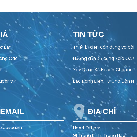
IÁ
TIN TỨC
ơ Bản
Thiết bị điện dân dụng và bài
Nâng Cao
Hướng dẫn sử dụng Zalo OA v
IP
Xây Dựng Kế Hoạch Chương Tr
uper VIP
Bảo Hành Điện Tử Cho Đèn Năn
EMAIL
ĐỊA CHỈ
luesea.vn
Head Office:
91 Trung Kính, Trung Hòa,