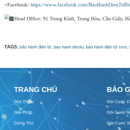
+Facebook:
https://www.facebook.com/BaoHanhDienTuBl
Head Office: 91 Trung Kính, Trung Hòa, Cầu Giấy, H
TAGS:
bảo hành điện tử,
bao hanh dientu,
bảo hành điện tử sms,
TRANG CHỦ
BÁO G
Giới Thiệu
Gói Cước C
Giải Pháp
Gói Cước 
Dùng Thử
Gói Cước V