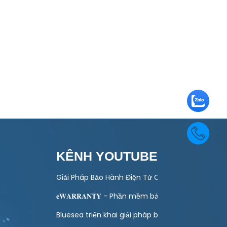
KÊNH YOUTUBE
 toán quản lý bảo hành
Giải Pháp Bảo Hành Điện Tử Cho Ngành Điện Má
ào hoạt động kinh doanh của doanh nghiệp
𝐞𝐖𝐀𝐑𝐑𝐀𝐍𝐓𝐘 - Phần mềm bảo hành điện tử toà
ình Khuyến Mại Trực Tuyến Cuối Năm – Tết 2027
Bluesea triển khai giải pháp bảo hành điện tử ch