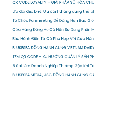
QR CODE LOYALTY – GIẢI PHÁP SỐ HÓA CHƯƠNG TRÌN
Ưu đãi đặc biệt: Ưu đãi 1 tháng dùng thử phần mềm b
Tổ Chức Fanmeeting Dễ Dàng Hơn Bao Giờ Hết Với Te
Cửa Hàng Đồng Hồ Có Nên Sử Dụng Phần Mềm Bảo Hàn
Bảo Hành Điện Tử Có Phù Hợp Với Cửa Hàng Sửa Chữa 
BLUSESEA ĐỒNG HÀNH CÙNG VIETNAM DAIRY 2026
TEM QR CODE – XU HƯỚNG QUẢN LÝ SẢN PHẨM & BẢO H
5 Sai Lầm Doanh Nghiệp Thường Gặp Khi Triển Khai Bảo
BLUSESEA MEDIA., JSC ĐỒNG HÀNH CÙNG CÁC THƯƠNG 