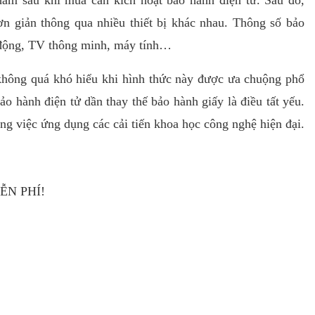
phẩm sau khi mua cần kích hoạt bảo hành điện tử. Sau đó,
ơn giản thông qua nhiều thiết bị khác nhau. Thông số bảo
i động, TV thông minh, máy tính…
không quá khó hiểu khi hình thức này được ưa chuộng phổ
o hành điện tử dần thay thế bảo hành giấy là điều tất yếu.
ng việc ứng dụng các cải tiến khoa học công nghệ hiện đại.
ỄN PHÍ!