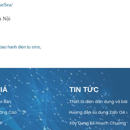
ueSea/
à Nội
bao hanh dien tu sms,
IÁ
TIN TỨC
ơ Bản
Thiết bị điện dân dụng và bài
Nâng Cao
Hướng dẫn sử dụng Zalo OA v
IP
Xây Dựng Kế Hoạch Chương Tr