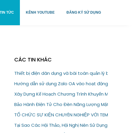
TIN TỨC
KÊNH YOUTUBE
ĐĂNG KÝ SỬ DỤNG
CÁC TIN KHÁC
Thiết bị điện dân dụng và bài toán quản lý bảo hành
Hướng dẫn sử dụng Zalo OA vào hoạt động kinh doanh
Xây Dựng Kế Hoạch Chương Trình Khuyến Mại Trực Tuy
Bảo Hành Điện Tử Cho Đèn Năng Lượng Mặt Trời – Giải
TỔ CHỨC SỰ KIỆN CHUYÊN NGHIỆP VỚI TEM VÉ ĐIỆN T
Tại Sao Các Hội Thảo, Hội Nghị Nên Sử Dụng Tem Vé Đi