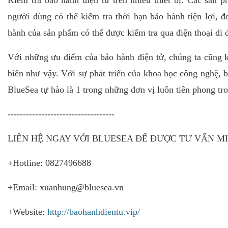
Kiểm tra bảo hành điện tử trên nhiều thiết bị: Các sản 
người dùng có thể kiểm tra thời hạn bảo hành tiện lợi, đ
hành của sản phẩm có thể được kiểm tra qua điện thoại d
Với những ưu điểm của bảo hành điện tử, chúng ta cũng 
biến như vậy. Với sự phát triển của khoa học công nghệ, bả
BlueSea tự hào là 1 trong những đơn vị luôn tiên phong tro
-----------------------------------
LIÊN HỆ NGAY VỚI BLUESEA ĐỂ ĐƯỢC TƯ VẤN MI
+Hotline: 0827496688
+Email: xuanhung@bluesea.vn
+Website:
http://baohanhdientu.vip/