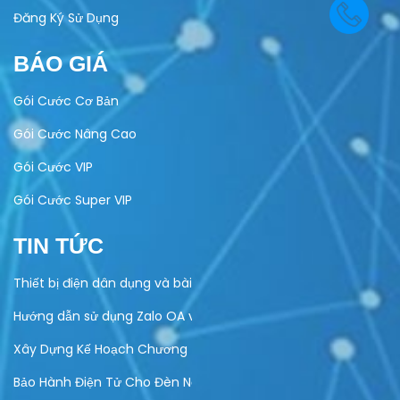
Đăng Ký Sử Dụng
BÁO GIÁ
Gói Cước Cơ Bản
Gói Cước Nâng Cao
Gói Cước VIP
Gói Cước Super VIP
TIN TỨC
Thiết bị điện dân dụng và bài toán quản lý bảo hành
Hướng dẫn sử dụng Zalo OA vào hoạt động kinh doanh của do
Xây Dựng Kế Hoạch Chương Trình Khuyến Mại Trực Tuyến Cuố
Bảo Hành Điện Tử Cho Đèn Năng Lượng Mặt Trời – Giải Pháp Hi