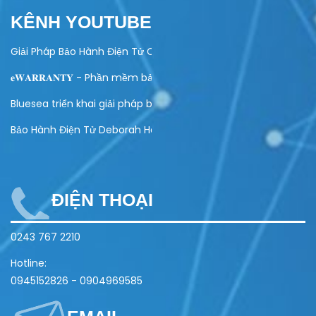
KÊNH YOUTUBE
Giải Pháp Bảo Hành Điện Tử Cho Ngành Điện Máy
𝐞𝐖𝐀𝐑𝐑𝐀𝐍𝐓𝐘 - Phần mềm bảo hành điện tử toàn diện
Bluesea triển khai giải pháp bảo hành điện tử cho Olivo
Bảo Hành Điện Tử Deborah Home
ĐIỆN THOẠI
0243 767 2210
Hotline:
0945152826
-
0904969585