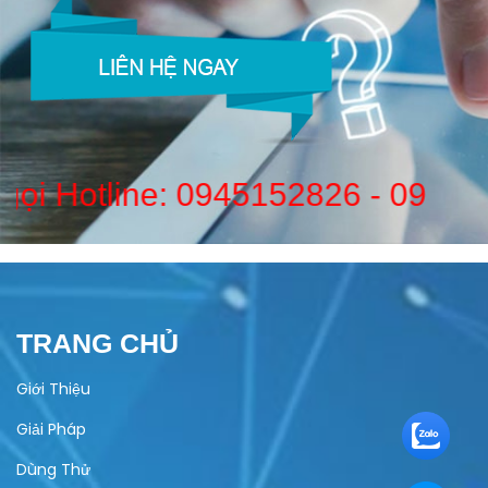
Hoặc gọi Hotline:
0945152826
-
TRANG CHỦ
Giới Thiệu
Giải Pháp
Dùng Thử