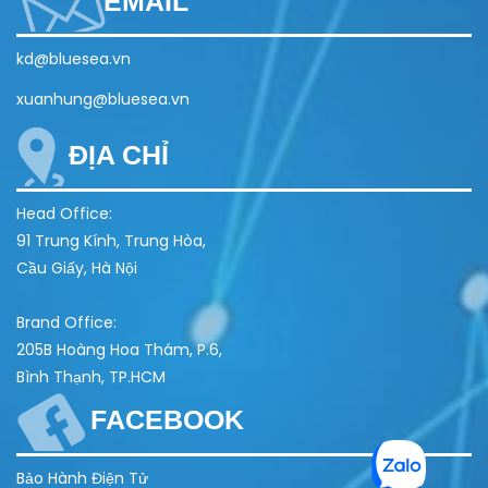
EMAIL
kd@bluesea.vn
xuanhung@bluesea.vn
ĐỊA CHỈ
Head Office:
91 Trung Kính, Trung Hòa,
Cầu Giấy, Hà Nội
Brand Office:
205B Hoàng Hoa Thám, P.6,
Bình Thạnh, TP.HCM
FACEBOOK
Bảo Hành Điện Tử