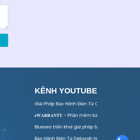
KÊNH YOUTUBE
 toán quản lý bảo hành
Giải Pháp Bảo Hành Điện Tử Cho Ngành Điện Má
ào hoạt động kinh doanh của doanh nghiệp
𝐞𝐖𝐀𝐑𝐑𝐀𝐍𝐓𝐘 - Phần mềm bảo hành điện tử toà
ình Khuyến Mại Trực Tuyến Cuối Năm – Tết 2027
Bluesea triển khai giải pháp bảo hành điện tử ch
g Lượng Mặt Trời – Giải Pháp Hiện Đại Cho DN
Bảo Hành Điện Tử Deborah Home