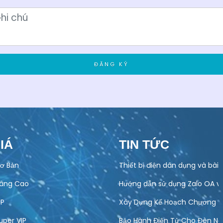
ĐĂNG KÝ
IÁ
TIN TỨC
ơ Bản
Thiết bị điện dân dụng và bài
Nâng Cao
Hướng dẫn sử dụng Zalo OA v
IP
Xây Dựng Kế Hoạch Chương Tr
uper VIP
Bảo Hành Điện Tử Cho Đèn Năn