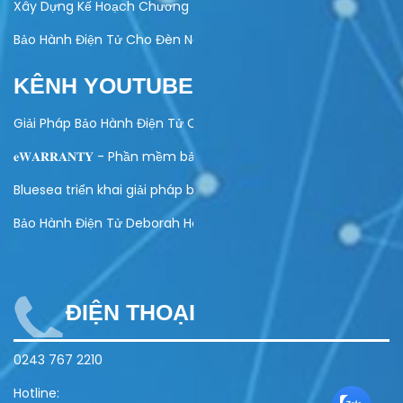
Xây Dựng Kế Hoạch Chương Trình Khuyến Mại Trực Tuyến Cuố
Bảo Hành Điện Tử Cho Đèn Năng Lượng Mặt Trời – Giải Pháp Hi
KÊNH YOUTUBE
Giải Pháp Bảo Hành Điện Tử Cho Ngành Điện Máy
𝐞𝐖𝐀𝐑𝐑𝐀𝐍𝐓𝐘 - Phần mềm bảo hành điện tử toàn diện
Bluesea triển khai giải pháp bảo hành điện tử cho Olivo
Bảo Hành Điện Tử Deborah Home
ĐIỆN THOẠI
0243 767 2210
Hotline: