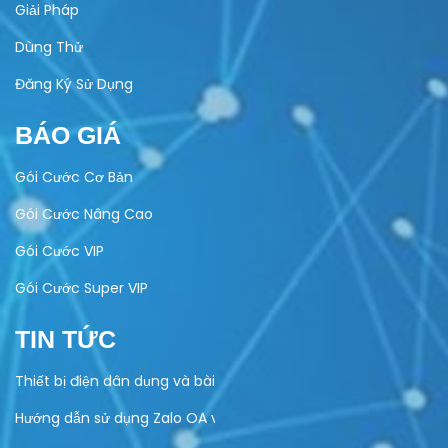
Giải Pháp
Dùng Thử
Đăng Ký Sử Dụng
BÁO GIÁ
Gói Cước Cơ Bản
Gói Cước Nâng Cao
Gói Cước VIP
Gói Cước Super VIP
TIN TỨC
Thiết bị điện dân dụng và bài toán quản lý bảo hành
Hướng dẫn sử dụng Zalo OA vào hoạt động kinh doanh của do