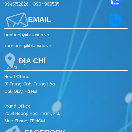
0945152826
-
0904969585
EMAIL
baohanh@bluesea.vn
xuanhung@bluesea.vn
ĐỊA CHỈ
Head Office:
91 Trung Kính, Trung Hòa,
Cầu Giấy, Hà Nội
Brand Office:
205B Hoàng Hoa Thám, P.6,
Bình Thạnh, TP.HCM